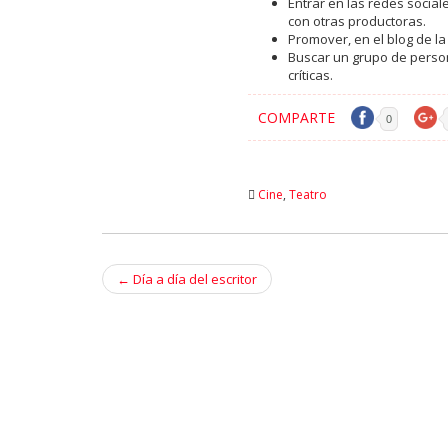
Entrar en las redes social
con otras productoras.
Promover, en el blog de la
Buscar un grupo de person
críticas.
COMPARTE
0
Cine
,
Teatro
←
Día a día del escritor
Post navigation