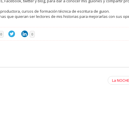
es, Facebook, twitter y blog, para dar a conocer mis guiones y compartir p
 productora, cursos de formación técnica de escritura de guion.
as que quieran ser lectores de mis historias para mejorarlas con sus op
0
0
La NOCHE