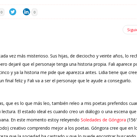
0
0
Sigui
 cada vez más misterioso. Sus hijas, de dieciocho y veinte años, lo re
pero dejaré que el personaje tenga una historia propia. Fali aparece p
cinco y ya la historia me pide que aparezca antes. Lidia tiene que cree
 final feliz y Fali va a ser el personaje que le ayude a conseguirlo.
as, que es lo que más leo, también releo a mis poetas preferidos cu
u lectura. El estado ideal es cuando creo un diálogo o una escena qu
irvana. En este momento estoy releyendo
Soledades de Góngora
(1561
(modo) creativo comprendo mejor a los poetas. Góngora cree que en l
eza que la sociedad ha castrado y que lo puede encontrar buscando