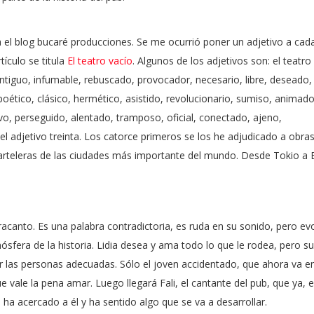
a el blog bucaré producciones. Se me ocurrió poner un adjetivo a cad
tículo se titula
El teatro vacío
. Algunos de los adjetivos son: el teatro
ntiguo, infumable, rebuscado, provocador, necesario, libre, deseado,
poético, clásico, hermético, asistido, revolucionario, sumiso, animado
ivo, perseguido, alentado, tramposo, oficial, conectado, ajeno,
 adjetivo treinta. Los catorce primeros se los he adjudicado a obra
carteleras de las ciudades más importante del mundo. Desde Tokio a
tracanto. Es una palabra contradictoria, es ruda en su sonido, pero ev
ósfera de la historia. Lidia desea y ama todo lo que le rodea, pero su
 las personas adecuadas. Sólo el joven accidentado, que ahora va en 
 vale la pena amar. Luego llegará Fali, el cantante del pub, que ya, e
e ha acercado a él y ha sentido algo que se va a desarrollar.