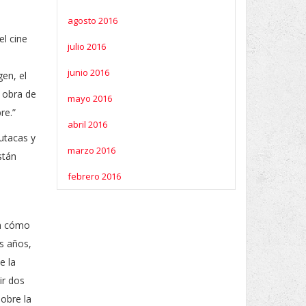
agosto 2016
el cine
julio 2016
junio 2016
en, el
a obra de
mayo 2016
re.”
abril 2016
utacas y
marzo 2016
stán
febrero 2016
en cómo
is años,
e la
ir dos
obre la