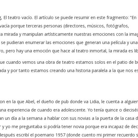
, El teatro vacío. El artículo se puede resumir en este fragmento: “En 
 vacía porque terceras personas (directores, músicos, fotógrafos,
ra mirada y manipulan artísticamente nuestras emociones con la imag
. Si se pudieran enumerar las emociones que generan una película y un
eatro, pero hay una emoción que hace al teatro inmortal, la mirada es lib
r que cuando vemos una obra de teatro estamos solos en el patio de b
a y por tanto estamos creando una historia paralela a la que nos e
on en la que Abel, el dueño de pub donde va Lidia, le cuenta a algui
una experiencia de cuando era adolescente. Yo tenía quince o diecisé
an un día a la semana a hablar con sus novias a la puerta de la casa d
lar y yo me preguntaba si podría tener novia porque era incapaz de dec
 después escribí el poemario 1957 (donde cuento mi primer recuerdo s