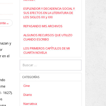
ESPLENDOR Y DECADENCIA SOCIAL Y
SUS EFECTOS EN LA LITERATURA DE
LOS SIGLOS XX y XXI
ente
→
REPASANDO MIS ARCHIVOS
ALGUNOS RECURSOS QUE UTILIZO
CUANDO ESCRIBO
chazan y
LOS PRIMEROS CAPÍTULOS DE MI
or
CUARTA NOVELA
r en el
CATEGORÍAS
ando
Cine
e me
- 1627).
Diario
os
Narrativa
 una