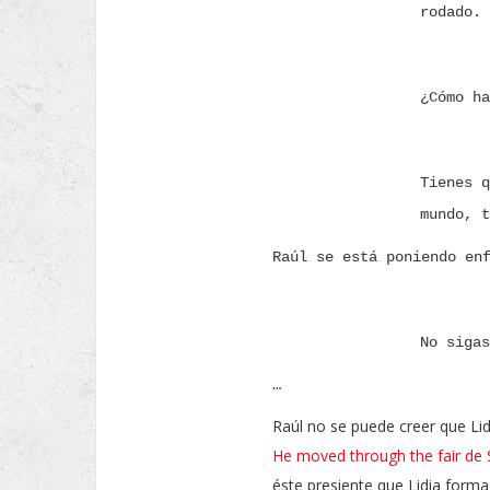
rodado.
¿Cómo ha
Tienes q
mundo, t
Raúl se está poniendo en
No sigas
…
Raúl no se puede creer que Lidi
He moved through the fair de
éste presiente que Lidia forma 