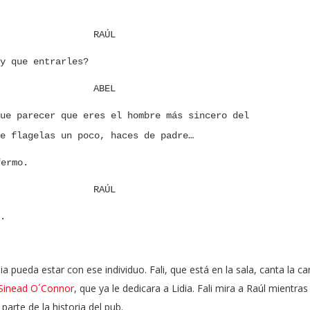
RAÚL
y que entrarles?
ABEL
ue parecer que eres el hombre más sincero del
e flagelas un poco, haces de padre…
fermo.
RAÚL
.
a pueda estar con ese individuo. Fali, que está en la sala, canta la c
 Sinead O´Connor
, que ya le dedicara a Lidia. Fali mira a Raúl mientras
parte de la historia del pub.