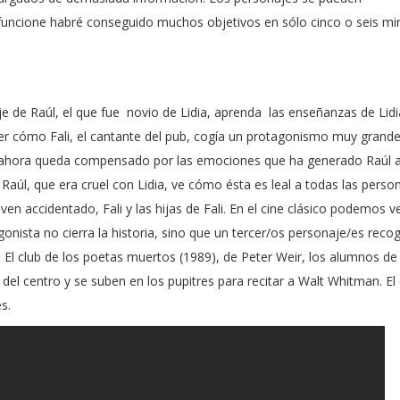
funcione habré conseguido muchos objetivos en sólo cinco o seis mi
e de Raúl, el que fue
novio de Lidia, aprenda
las enseñanzas de Lidi
er cómo Fali, el cantante del pub, cogía un protagonismo muy grande
s, ahora queda compensado por las emociones que ha generado Raúl a
 Raúl, que era cruel con Lidia, ve cómo ésta es leal a todas las pers
ven accidentado, Fali y las hijas de Fali. En el cine clásico podemos ve
onista no cierra la historia, sino que un tercer/os personaje/es recog
a
El club de los poetas muertos (1989), de Peter Weir,
los alumnos de
 del centro y se suben en los pupitres para recitar a Walt Whitman. El
s.