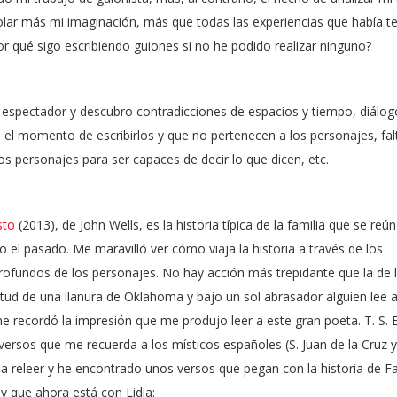
lar más mi imaginación, más que todas las experiencias que había t
or qué sigo escribiendo guiones si no he podido realizar ninguno?
espectador y descubro contradicciones de espacios y tiempo, diálog
 el momento de escribirlos y que no pertenecen a los personajes, fal
os personajes para ser capaces de decir lo que dicen, etc.
sto
(2013), de John Wells
, es la historia típica de la familia que se reú
o el pasado. Me maravilló ver cómo viaja la historia a través de los
profundos de los personajes. No hay acción más trepidante que la de 
etud de una llanura de Oklahoma y bajo un sol abrasador alguien lee 
y me recordó la impresión que me produjo leer a este gran poeta. T. S. E
ersos que me recuerda a los místicos españoles (S. Juan de la Cruz 
a releer y he encontrado unos versos que pegan con la historia de Fal
y que ahora está con Lidia: