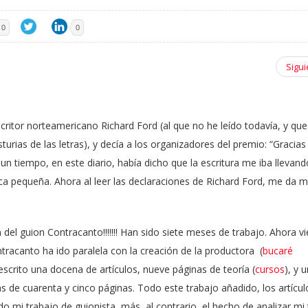
0
0
Sigui
scritor norteamericano Richard Ford (al que no he leído todavía, y que
sturias de las letras), y decía a los organizadores del premio: “Gracias
n tiempo, en este diario, había dicho que la escritura me iba llevand
oca pequeña. Ahora al leer las declaraciones de Richard Ford, me da m
del guion Contracanto!!!!!!! Han sido siete meses de trabajo. Ahora vi
ntracanto ha ido paralela con la creación de la productora
(
bucaré
 escrito una docena de artículos, nueve páginas de teoría (
cursos
)
, y u
s de cuarenta y cinco páginas. Todo este trabajo añadido, los artícul
do mi trabajo de guionista, más, al contrario, el hecho de analizar mi