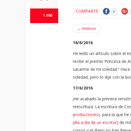
COMPARTE
0
1.080
←
Anterior
16/6/2016
He leído un artículo sobre el e
recibir el premio Princesa de A
sacarme de mi soledad.” Hace u
soledad, pero lo dije con la b
17/6/2016
¡He acabado la primera versión 
reescritura. La escritura de Co
producciones
), para la que he
(
día a día de un escritor
) de má
cursos y el diario no han frena