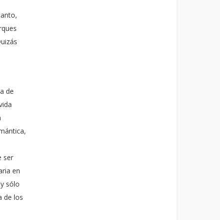
canto,
arques
Quizás
ma de
vida
a
mántica,
e ser
aria en
 y sólo
a de los