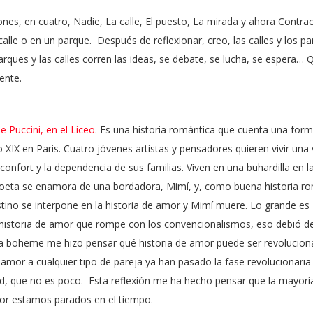
nes, en cuatro, Nadie, La calle, El puesto, La mirada y ahora Contra
calle o en un parque.
Después de reflexionar, creo, las calles y los p
arques y las calles corren las ideas, se debate, se lucha, se espera… 
ente.
 Puccini, en el Liceo
.
Es una historia romántica que cuenta una for
lo XIX en Paris. Cuatro jóvenes artistas y pensadores quieren vivir una 
l confort y la dependencia de sus familias. Viven en una buhardilla en l
 poeta se enamora de una bordadora, Mimí, y, como buena historia ro
tino se interpone en la historia de amor y Mimí muere. Lo grande es
 historia de amor que rompe con los convencionalismos, eso debió d
La boheme me hizo pensar qué historia de amor puede ser revolucion
amor a cualquier tipo de pareja ya han pasado la fase revolucionaria
d, que no es poco.
Esta reflexión me ha hecho pensar que la mayorí
or estamos parados en el tiempo.