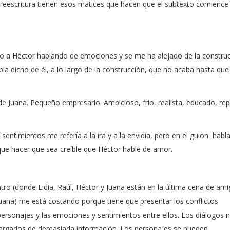
 reescritura tienen esos matices que hacen que el subtexto comience 
sto a Héctor hablando de emociones y se me ha alejado de la constru
bía dicho de él, a lo largo de la construcción, que no acaba hasta qu
 de Juana. Pequeño empresario. Ambicioso, frío, realista, educado, re
entimientos me refería a la ira y a la envidia, pero en el guion
habla
ue hacer que sea creíble que Héctor hable de amor.
atro (donde Lidia, Raúl, Héctor y Juana están en la última cena de am
Juana) me está costando porque tiene que presentar los conflictos
personajes y las emociones y sentimientos entre ellos. Los diálogos 
 cargados de demasiada información. Los personajes se pueden